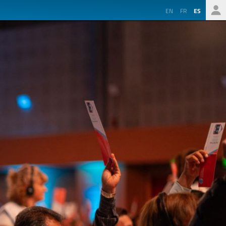
EN
FR
ES