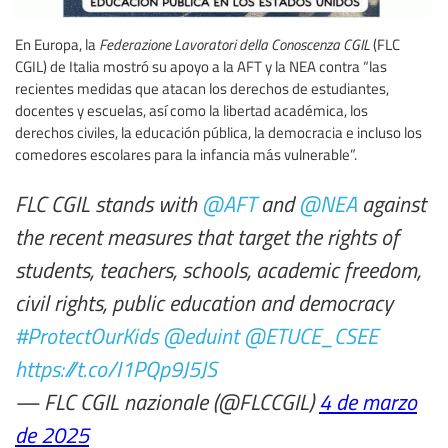
En Europa, la
Federazione Lavoratori della Conoscenza CGIL
(FLC
CGIL) de Italia mostró su apoyo a la AFT y la NEA contra “las
recientes medidas que atacan los derechos de estudiantes,
docentes y escuelas, así como la libertad académica, los
derechos civiles, la educación pública, la democracia e incluso los
comedores escolares para la infancia más vulnerable”.
FLC CGIL stands with
@AFT
and
@NEA
against
the recent measures that target the rights of
students, teachers, schools, academic freedom,
civil rights, public education and democracy
#ProtectOurKids
@eduint
@ETUCE_CSEE
https://t.co/I1PQp9J5JS
— FLC CGIL nazionale (@FLCCGIL)
4 de marzo
de 2025