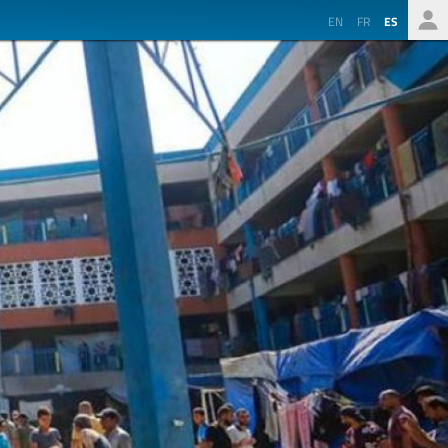
EN
FR
ES