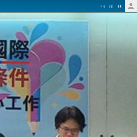
EN
FR
ES