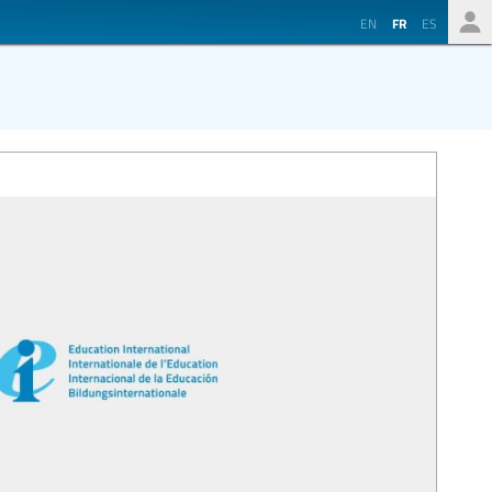
EN
FR
ES