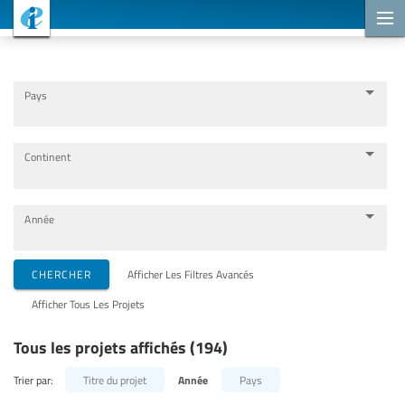
Projets de coopération
Pays
Continent
Année
Organisations de mise en œuvre
CHERCHER
Afficher Les Filtres Avancés
Afficher Tous Les Projets
Partenaires de coopération
Tous les projets affichés (194)
Thèmes
Trier par:
Titre du projet
Année
Pays