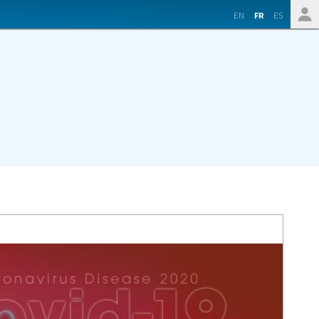
EN
FR
ES