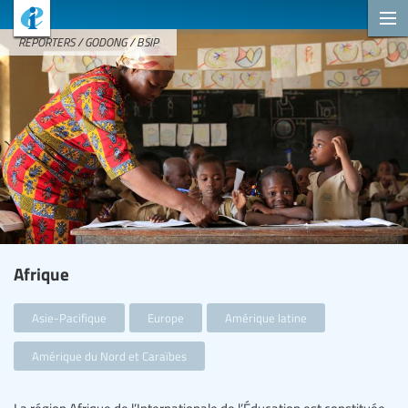
REPORTERS / GODONG / BSIP
Afrique
Asie-Pacifique
Europe
Amérique latine
Amérique du Nord et Caraïbes
La région Afrique de l’Internationale de l’Éducation est constituée