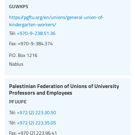
guwkps
https://pgftu.org/en/unions/general-union-of-
kindergarten-workers/
Tél:
+970-9-238.51.36
Fax:
+970-9-384.374
P.O. Box 1216
Nablus
Palestinian Federation of Unions of University
Professors and Employees
pfuupe
Tél:
+972 (2) 223.30.50
Tél:
+972 (2) 223.35.05
Fax:
+970 (2) 223.96.41