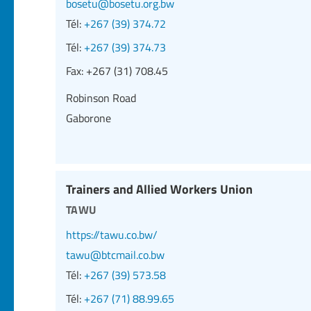
bosetu@bosetu.org.bw
Tél:
+267 (39) 374.72
Tél:
+267 (39) 374.73
Fax:
+267 (31) 708.45
Robinson Road
Gaborone
Trainers and Allied Workers Union
tawu
https://tawu.co.bw/
tawu@btcmail.co.bw
Tél:
+267 (39) 573.58
Tél:
+267 (71) 88.99.65