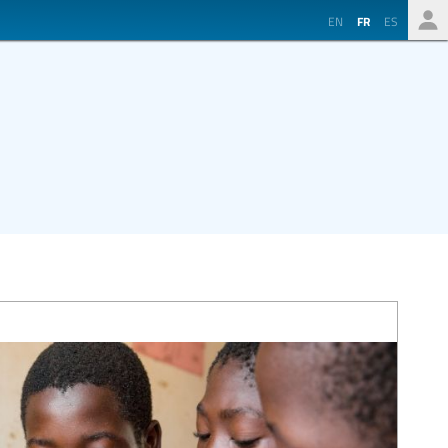
EN
FR
ES