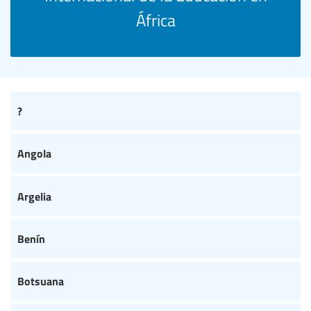
África
?
Angola
Argelia
Benín
Botsuana