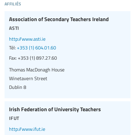
affiliés
Association of Secondary Teachers Ireland
asti
http://www.asti.ie
Tél:
+353 (1) 604.01.60
Fax:
+353 (1) 897.27.60
Thomas MacDonagh House
Winetavern Street
Dublin 8
Irish Federation of University Teachers
ifut
http://www.ifut.ie