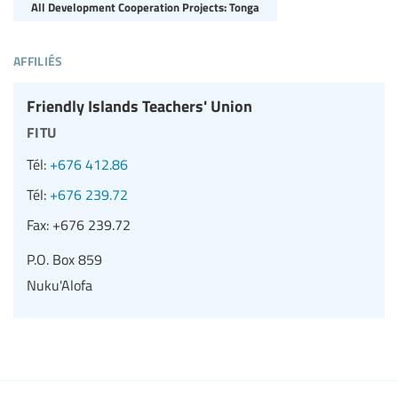
All Development Cooperation Projects: Tonga
affiliés
Friendly Islands Teachers' Union
fitu
Tél:
+676 412.86
Tél:
+676 239.72
Fax:
+676 239.72
P.O. Box 859
Nuku'Alofa