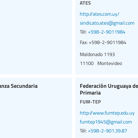
ates
http://ates.com.uy/
sindicato.ates@gmail.com
Tél:
+598-2-9011984
Fax:
+598-2-9011984
Maldonado 1193
11100 Montevideo
anza Secundaria
Federación Uruguaya de
Primaria
fum-tep
http://www.fumtep.edu.uy
fumtep1945@gmail.com
Tél:
+598-2-901.39.87