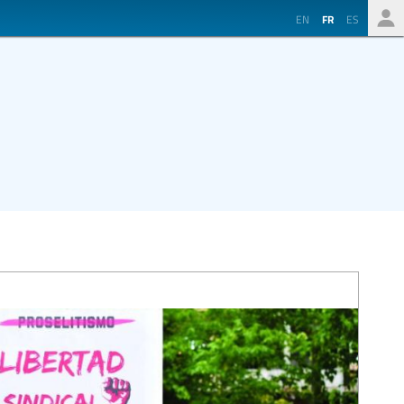
EN
FR
ES