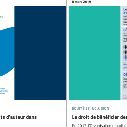
8 mars 2019
equité et inclusion
its d'auteur dans
Le droit de bénéficier d
En 2017, l'Organisation mondiale