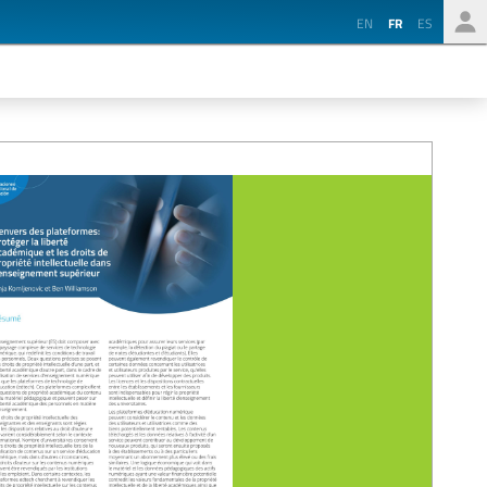
EN
FR
ES