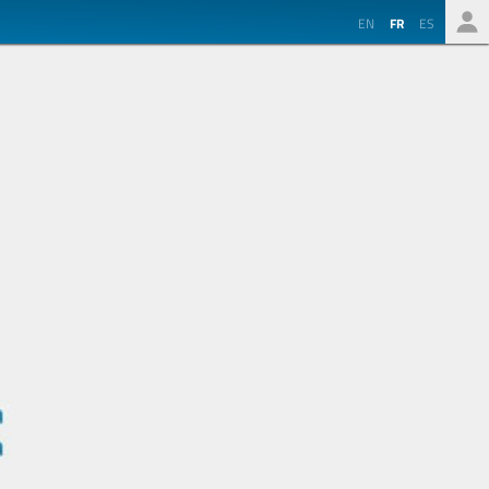
EN
FR
ES