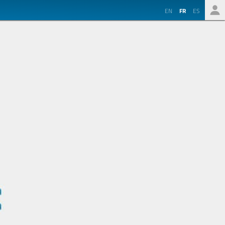
EN
FR
ES