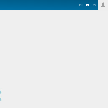
EN
FR
ES