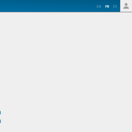
EN
FR
ES