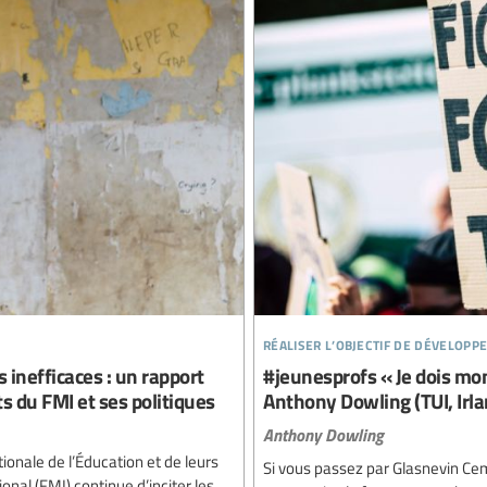
réaliser l’objectif de développ
s inefficaces : un rapport
#jeunesprofs « Je dois mon
s du FMI et ses politiques
Anthony Dowling (TUI, Irla
Anthony Dowling
tionale de l’Éducation et de leurs
Si vous passez par Glasnevin Cem
nal (FMI) continue d’inciter les