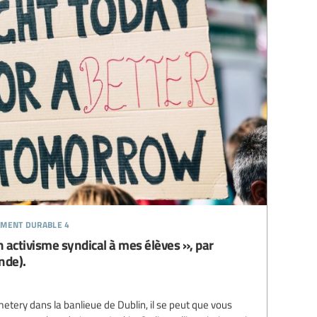
ement durable 4
 activisme syndical à mes élèves », par
nde).
etery dans la banlieue de Dublin, il se peut que vous