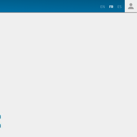
EN
FR
ES