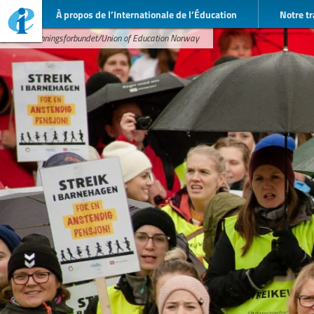
À propos de l’Internationale de l’Éducation
Notre tr
© Utdanningsforbundet/Union of Education Norway