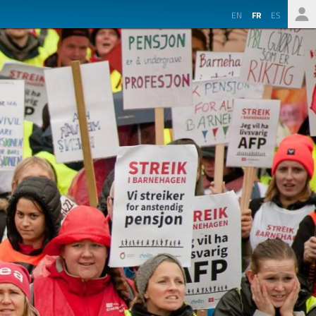
EN
FR
ES