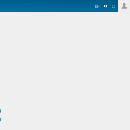
EN
FR
ES