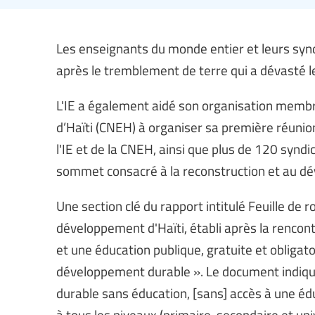
Les enseignants du monde entier et leurs synd
après le tremblement de terre qui a dévasté l
L'IE a également aidé son organisation membr
d’Haïti (CNEH) à organiser sa première réuni
l'IE et de la CNEH, ainsi que plus de 120 syndi
sommet consacré à la reconstruction et au dé
Une section clé du rapport intitulé Feuille de r
développement d'Haïti, établi après la rencont
et une éducation publique, gratuite et obliga
développement durable ». Le document indiqu
durable sans éducation, [sans] accès à une édu
à tous les niveaux (primaire, secondaire et un