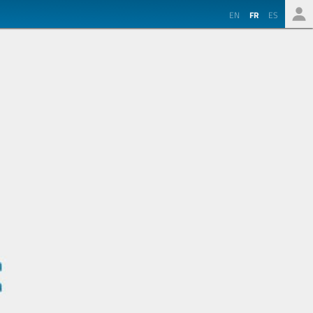
EN
FR
ES