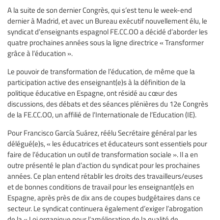
A la suite de son dernier Congrès, qui s’est tenu le week-end
dernier à Madrid, et avec un Bureau exécutif nouvellement élu, le
syndicat d’enseignants espagnol FE.CC.OO a décidé d’aborder les
quatre prochaines années sous la ligne directrice « Transformer
grâce à l’éducation ».
Le pouvoir de transformation de l’éducation, de même que la
participation active des enseignant(e)s à la définition de la
politique éducative en Espagne, ont résidé au cœur des
discussions, des débats et des séances plénières du 12e Congrès
de la FE.CC.OO, un affilié de l’Internationale de l’Education (IE).
Pour Francisco García Suárez, réélu Secrétaire général par les
délégué(e)s, « les éducatrices et éducateurs sont essentiels pour
faire de l’éducation un outil de transformation sociale ». Il a en
outre présenté le plan d’action du syndicat pour les prochaines
années. Ce plan entend rétablir les droits des travailleurs/euses
et de bonnes conditions de travail pour les enseignant(e)s en
Espagne, après près de dix ans de coupes budgétaires dans ce
secteur. Le syndicat continuera également d’exiger l’abrogation
de la « Loi organique pour l’amélioration de la qualité de