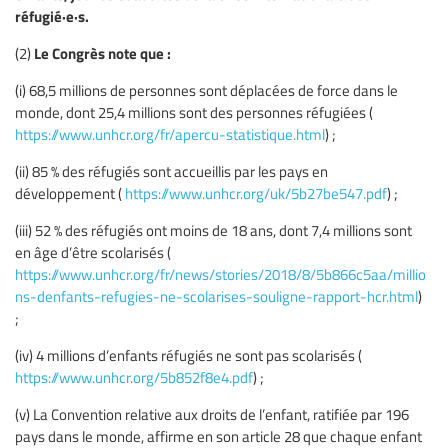
réfugié·e·s.
Le Congrès note que :
(2)
(i) 68,5 millions de personnes sont déplacées de force dans le
monde, dont 25,4 millions sont des personnes réfugiées (
https://www.unhcr.org/fr/apercu-statistique.html
) ;
(ii) 85 % des réfugiés sont accueillis par les pays en
développement (
https://www.unhcr.org/uk/5b27be547.pdf
) ;
(iii) 52 % des réfugiés ont moins de 18 ans, dont 7,4 millions sont
en âge d’être scolarisés (
https://www.unhcr.org/fr/news/stories/2018/8/5b866c5aa/millio
ns-denfants-refugies-ne-scolarises-souligne-rapport-hcr.html
)
;
(iv) 4 millions d’enfants réfugiés ne sont pas scolarisés (
https://www.unhcr.org/5b852f8e4.pdf
) ;
(v) La Convention relative aux droits de l’enfant, ratifiée par 196
pays dans le monde, affirme en son article 28 que chaque enfant