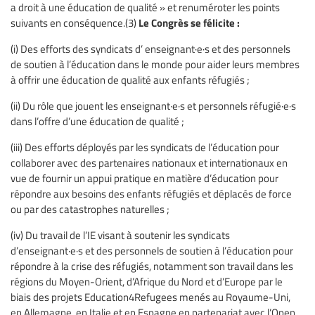
a droit à une éducation de qualité » et renuméroter les points
Le Congrès se félicite :
suivants en conséquence.(3)
(i) Des efforts des syndicats d’ enseignant·e·s et des personnels
de soutien à l’éducation dans le monde pour aider leurs membres
à offrir une éducation de qualité aux enfants réfugiés ;
(ii) Du rôle que jouent les enseignant·e·s et personnels réfugié·e·s
dans l’offre d’une éducation de qualité ;
(iii) Des efforts déployés par les syndicats de l’éducation pour
collaborer avec des partenaires nationaux et internationaux en
vue de fournir un appui pratique en matière d’éducation pour
répondre aux besoins des enfants réfugiés et déplacés de force
ou par des catastrophes naturelles ;
(iv) Du travail de l’IE visant à soutenir les syndicats
d’enseignant·e·s et des personnels de soutien à l’éducation pour
répondre à la crise des réfugiés, notamment son travail dans les
régions du Moyen-Orient, d’Afrique du Nord et d’Europe par le
biais des projets Education4Refugees menés au Royaume-Uni,
en Allemagne, en Italie et en Espagne en partenariat avec l’Open