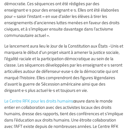
démocratie. Ces séquences ont été rédigées par des
enseignant∙e∙s pour des enseignant∙e∙s. Elles ont été élaborées
pour « saisir l’instant » en vue d’aider les élèves à tirer les
enseignements d’anciennes luttes menées en faveur des droits
civiques, et à s’impliquer ensuite davantage dans l’activisme
communautaire actuel ».
Le lancement aura lieu le Jour de la Constitution aux États -Unis et
marquera le début d’un projet visant à amener la justice sociale,
l’égalité raciale et la participation démocratique au sein de la
classe. Les séquences développées par les enseignant∙e∙s seront
articulées autour de défenseur∙euse∙s de la démocratie qui ont
marqué l’histoire. Elles comprendront des figures légendaires
d’avant la guerre de Sécession américaine ainsi que des
dirigeant∙e∙s plus actuel∙le∙s et toujours en vie.
Le Centre RFK pour les droits humains
œuvre dans le monde
entier en collaboration avec des activistes locaux des droits
humains, dresse des rapports, tient des conférences et s’implique
dans l’éducation aux droits humains. Une étroite collaboration
avec l’AFT existe depuis de nombreuses années. Le Centre RFK