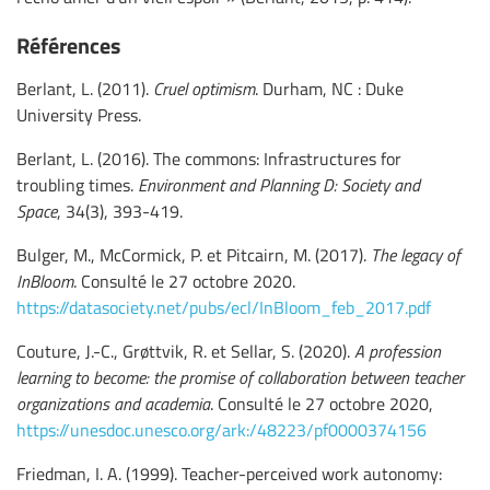
Références
Berlant, L. (2011).
Cruel optimism
. Durham, NC : Duke
University Press.
Berlant, L. (2016). The commons: Infrastructures for
troubling times.
Environment and Planning D: Society and
Space
, 34(3), 393-419.
Bulger, M., McCormick, P. et Pitcairn, M. (2017).
The legacy of
InBloom
. Consulté le 27 octobre 2020.
https://datasociety.net/pubs/ecl/InBloom_feb_2017.pdf
Couture, J.-C., Grøttvik, R. et Sellar, S. (2020).
A profession
learning to become: the promise of collaboration between teacher
organizations and academia
. Consulté le 27 octobre 2020,
https://unesdoc.unesco.org/ark:/48223/pf0000374156
Friedman, I. A. (1999). Teacher-perceived work autonomy: