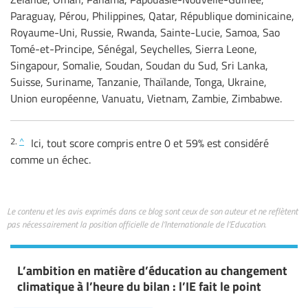
Paraguay, Pérou, Philippines, Qatar, République dominicaine,
Royaume-Uni, Russie, Rwanda, Sainte-Lucie, Samoa, Sao
Tomé-et-Principe, Sénégal, Seychelles, Sierra Leone,
Singapour, Somalie, Soudan, Soudan du Sud, Sri Lanka,
Suisse, Suriname, Tanzanie, Thaïlande, Tonga, Ukraine,
Union européenne, Vanuatu, Vietnam, Zambie, Zimbabwe.
2.
^
Ici, tout score compris entre 0 et 59% est considéré
comme un échec.
Le contenu et les avis exprimés dans ce blog sont ceux de son auteur et ne reflètent
pas nécessairement la position officielle de l’Internationale de l’Education.
L’ambition en matière d’éducation au changement
climatique à l’heure du bilan : l’IE fait le point