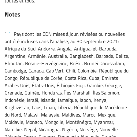
toutes et tous.
Notes
1.
^
Pays dont les CDN mises à jour, révisées ou nouvelles
ont été incluses dans l'analyse, au 30 septembre 2021:
Afrique du Sud, Andorre, Angola, Antigua-et-Barbuda,
Argentine, Arménie, Australie, Bangladesh, Barbade, Belize,
Bhoutan, Bosnie-Herzégovine, Brésil, Brunéi Darussalam,
Cambodge, Canada, Cap Vert, Chili, Colombie, République du
Congo, République de Corée, Costa Rica, Cuba, Emirats
Arabes Unis, États-Unis, Éthiopie, Fidji, Gambie, Géorgie,
Grenade, Guinée, Honduras, Îles Marshall, Îles Salomon,
Indonésie, Israël, Islande, Jamaïque, Japon, Kenya,
Kirghizistan, Laos, Liban, Liberia, République de Macédoine
du Nord, Malawi, Malaysie, Maldives, Maroc, Mexique,
Moldavie, Monaco, Mongolie, Monténégro, Myanmar,
Namibie, Népal, Nicaragua, Nigéria, Norvège, Nouvelle-
Zélande, Oman, Panama, Papouasie-Nouvelle-Guinée,