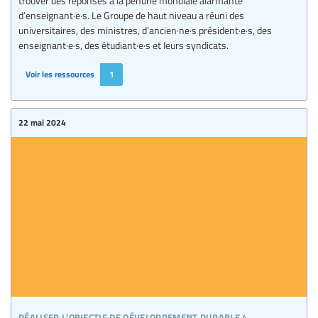
d’enseignant·e·s. Le Groupe de haut niveau a réuni des
universitaires, des ministres, d’ancien·ne·s président·e·s, des
enseignant·e·s, des étudiant·e·s et leurs syndicats.
Voir les ressources
1
22 mai 2024
réaliser l’objectif de développement durable 4