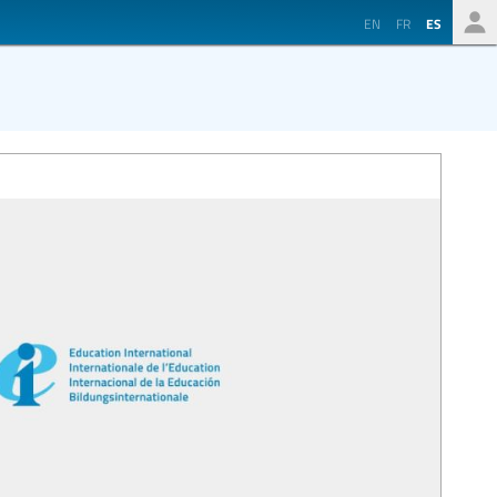
EN
FR
ES