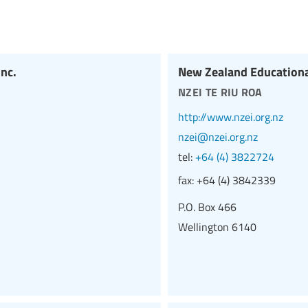
nc.
New Zealand Educational
nzei te riu roa
http://www.nzei.org.nz
nzei@nzei.org.nz
tel:
+64 (4) 3822724
fax:
+64 (4) 3842339
P.O. Box 466
Wellington 6140