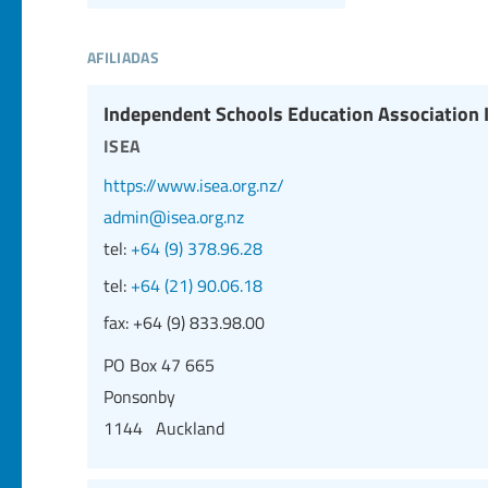
afiliadas
Independent Schools Education Association I
isea
https://www.isea.org.nz/
admin@isea.org.nz
tel:
+64 (9) 378.96.28
tel:
+64 (21) 90.06.18
fax:
+64 (9) 833.98.00
PO Box 47 665
Ponsonby
1144 Auckland