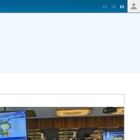
EN
FR
ES