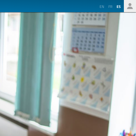
EN
FR
ES