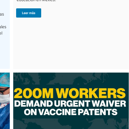
Leer más
las
ales
el