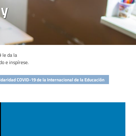
 y
 le da la
do e inspírese.
idaridad COVID-19 de la Internacional de la Educación