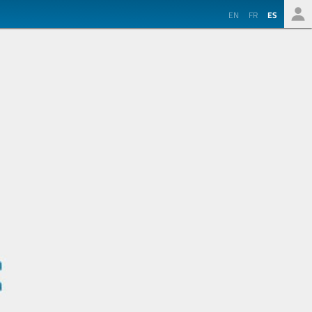
EN
FR
ES