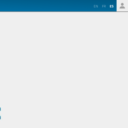
EN
FR
ES