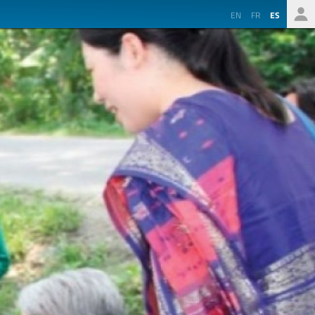
EN
FR
ES