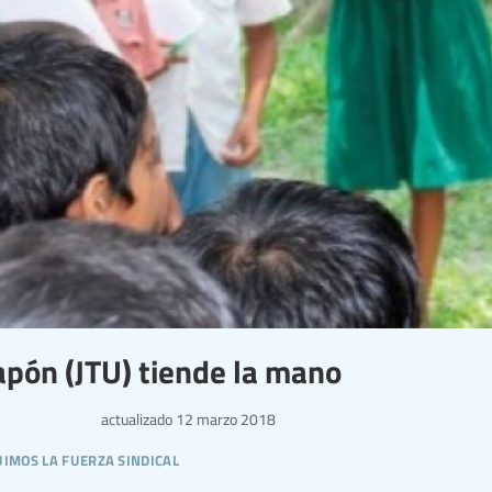
apón (JTU) tiende la mano
actualizado
12 marzo 2018
imos la fuerza sindical