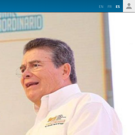
EN
FR
ES