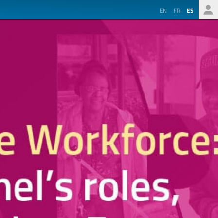
EN
FR
ES