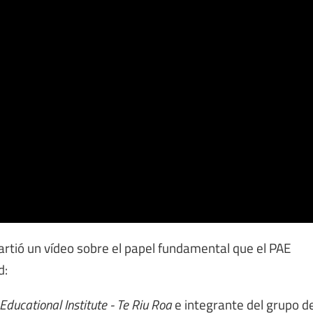
rtió un vídeo sobre el papel fundamental que el PAE
d:
ucational Institute - Te Riu Roa
e integrante del grupo d