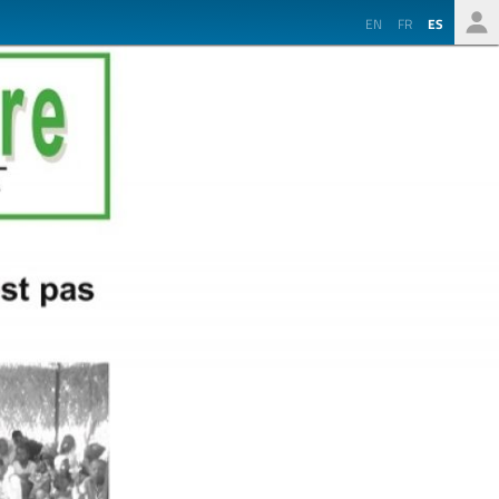
EN
FR
ES