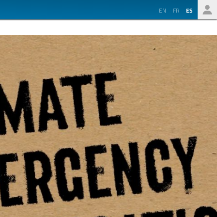
EN
FR
ES