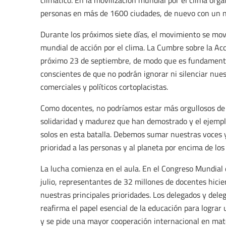
climático. En la movilización mundial por el clima or
personas en más de 1600 ciudades, de nuevo con un nú
Durante los próximos siete días, el movimiento se mov
mundial de acción por el clima. La Cumbre sobre la Acc
próximo 23 de septiembre, de modo que es fundamental 
conscientes de que no podrán ignorar ni silenciar nue
comerciales y políticos cortoplacistas.
Como docentes, no podríamos estar más orgullosos de n
solidaridad y madurez que han demostrado y el ejempl
solos en esta batalla. Debemos sumar nuestras voces y
prioridad a las personas y al planeta por encima de lo
La lucha comienza en el aula. En el Congreso Mundial 
julio, representantes de 32 millones de docentes hicie
nuestras principales prioridades. Los delegados y dele
reafirma el papel esencial de la educación para logra
y se pide una mayor cooperación internacional en mater