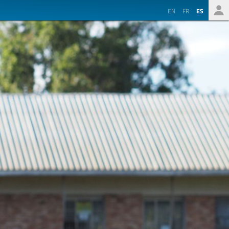
EN
FR
ES