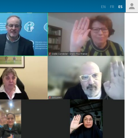
EN
FR
ES