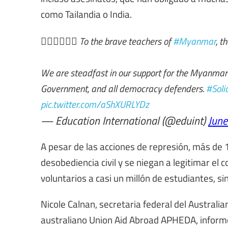
como Tailandia o India.
✊🏿✊🏻✊🏾 To the brave teachers of
#Myanmar
, t
We are steadfast in our support for the Myanmar 
Government, and all democracy defenders.
#Soli
pic.twitter.com/aShXURLYDz
— Education International (@eduint)
June
A pesar de las acciones de represión, más de
desobediencia civil y se niegan a legitimar el
voluntarios a casi un millón de estudiantes, sin 
Nicole Calnan, secretaria federal del Australi
australiano Union Aid Abroad APHEDA, informó