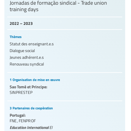
Jornadas de formação sindical - Trade union
training days
2022 – 2023
Thèmes
Statut des enseignant.e.s
Dialogue social
Jeunes adhérent.e.s
Renouveau syndical
1 Organisation de mise en œuvre
Sao Tomé et Principe:
SINPRESTEP
3 Partenaires de coopération
Portugal:
FNE
,
FENPROF
Education International
EI