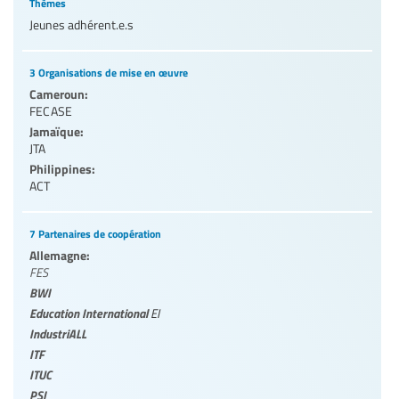
Thèmes
Jeunes adhérent.e.s
3 Organisations de mise en œuvre
Cameroun:
FECASE
Jamaïque:
JTA
Philippines:
ACT
7 Partenaires de coopération
Allemagne:
FES
BWI
Education International
EI
IndustriALL
ITF
ITUC
PSI