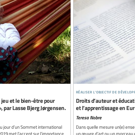
réaliser l’objectif de dévelo
 jeu et le bien-être pour
Droits d’auteur et éduca
», par Lasse Bjerg Jørgensen.
et l’apprentissage en Eu
Teresa Nobre
 du jour d’un Sommet international
Dans quelle mesure un(e) enseig
 2019 met l’accent sur l’importance
un œuvre d’art ou un morceau d