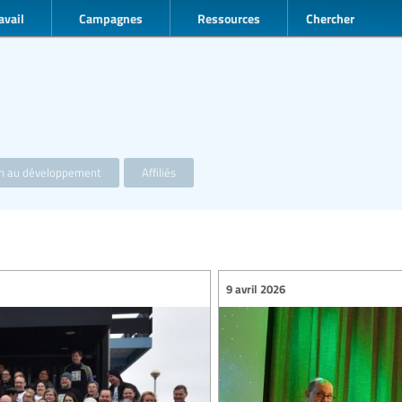
avail
Campagnes
Ressources
Chercher
on au développement
Affiliés
9 avril 2026