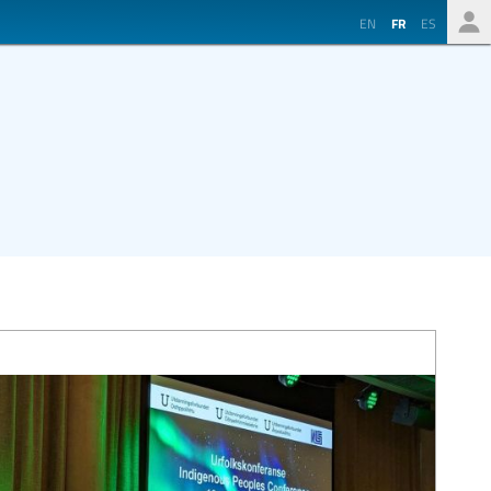
EN
FR
ES