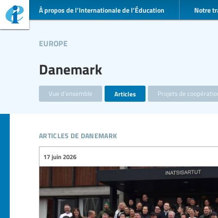
À propos de l’Internationale de l’Éducation
Notre tr
europe
Danemark
Vue d’ensemble
Articles
Projets de coopérati
articles de danemark
17 juin 2026