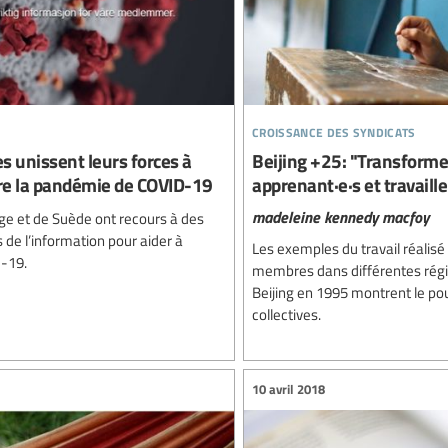
croissance des syndicats
s unissent leurs forces à
Beijing +25: "Transformer
ntre la pandémie de COVID-19
apprenant·e·s et travaill
madeleine kennedy macfoy
ge et de Suède ont recours à des
 de l’information pour aider à
Les exemples du travail réalisé 
D-19.
membres dans différentes régi
Beijing en 1995 montrent le pouv
collectives.
10 avril 2018