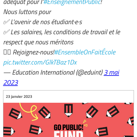
adéquat pour l'
#EnseignementPublic
!
Nous luttons pour
✅ L'avenir de nos étudiant·e·s
✅ Les salaires, les conditions de travail et le
respect que nous méritons
✊🏿 Rejoignez-nous!
#EnsembleOnFaitÉcole
pic.twitter.com/GlkTBaz1Dx
— Education International (@eduint)
3 mai
2023
23 janvier 2023