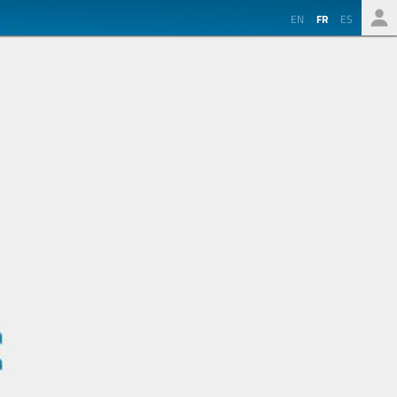
EN
FR
ES