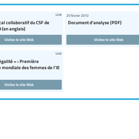
Link
25 février 2010
cal collaboratif du CSF de
Document d’analyse (PDF)
 (en anglais)
Visitez le site Web
Visitez le site Web
Link
égalité » : Première
 mondiale des femmes de l’IE
Visitez le site Web