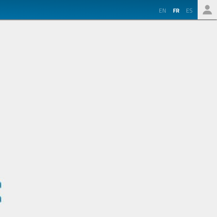
EN
FR
ES