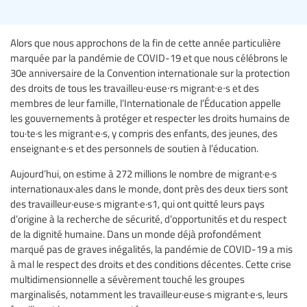
Alors que nous approchons de la fin de cette année particulière
marquée par la pandémie de COVID-19 et que nous célébrons le
30e anniversaire de la Convention internationale sur la protection
des droits de tous les travailleu∙euse∙rs migrant∙e∙s et des
membres de leur famille, l’Internationale de l’Éducation appelle
les gouvernements à protéger et respecter les droits humains de
tou·te·s les migrant·e·s, y compris des enfants, des jeunes, des
enseignant·e·s et des personnels de soutien à l’éducation.
Aujourd’hui, on estime à 272 millions le nombre de migrant·e·s
internationaux·ales dans le monde, dont près des deux tiers sont
des travailleur·euse·s migrant·e·s1, qui ont quitté leurs pays
d’origine à la recherche de sécurité, d’opportunités et du respect
de la dignité humaine. Dans un monde déjà profondément
marqué pas de graves inégalités, la pandémie de COVID-19 a mis
à mal le respect des droits et des conditions décentes. Cette crise
multidimensionnelle a sévèrement touché les groupes
marginalisés, notamment les travailleur·euse·s migrant·e·s, leurs