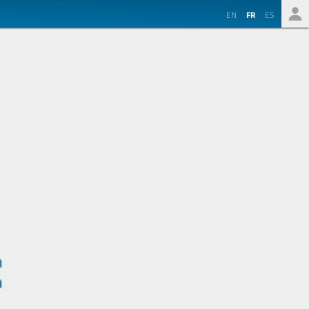
EN
FR
ES