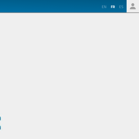
EN
FR
ES