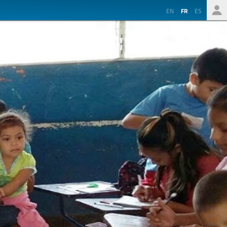
EN
FR
ES