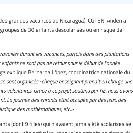
 des grandes vacances au Nicaragua), CGTEN-Anden a
x groupes de 30 enfants déscolarisés ou en risque de
vailler durant les vacances, parfois dans des plantations
s enfants ne sont pas de retour pour le début de l’année
ge,
explique Bernarda López, coordinatrice nationale du
 sont organisés : chaque enseignant prenait en charge une
nts volontaires. Grâce à ce projet soutenu par l’IE, nous avons
ant. La journée des enfants était occupée par des jeux, des
 ludique des mathématiques, etc.
»
nts (dont 9 filles) qui n’avaient jamais été scolarisés se
à ces activités estivales, et tous les enfants en risque de